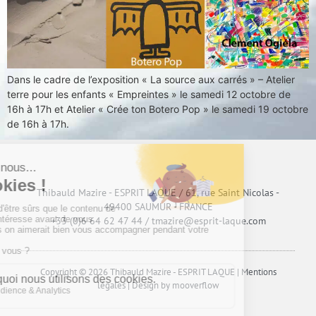
Dans le cadre de l’exposition « La source aux carrés » – Atelier
terre pour les enfants « Empreintes » le samedi 12 octobre de
16h à 17h et Atelier « Crée ton Botero Pop » le samedi 19 octobre
de 16h à 17h.
Thibauld Mazire - ESPRIT LAQUE / 61, rue Saint Nicolas -
49400 SAUMUR - FRANCE
+33 (0)6 64 62 47 44 / tmazire@esprit-laque.com
Copyright © 2026 Thibauld Mazire - ESPRIT LAQUE |
Mentions
légales
| Design by
mooverflow