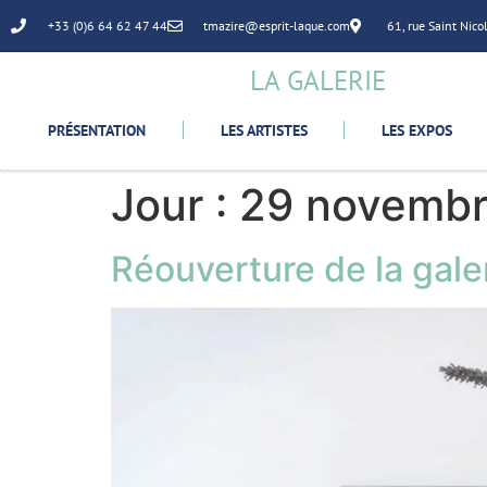
+33 (0)6 64 62 47 44
tmazire@esprit-laque.com
61, rue Saint Nic
LA GALERIE
PRÉSENTATION
LES ARTISTES
LES EXPOS
Jour :
29 novembr
Réouverture de la galer