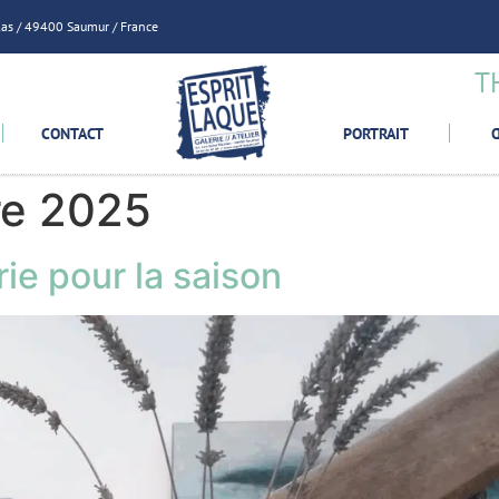
olas / 49400 Saumur / France
T
CONTACT
PORTRAIT
e 2025
ie pour la saison